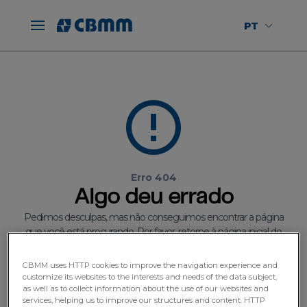
PT
Erro 404
Algo deu errado
Pedimos desculpas, mas não conseguimos encontrar a página
que você está procurando. Por favor, retorne à página inicial do
nosso site.
CBMM uses HTTP cookies to improve the navigation experience and
customize its websites to the interests and needs of the data subject,
Ir para a página inicial
as well as to collect information about the use of our websites and
services, helping us to improve our structures and content. HTTP